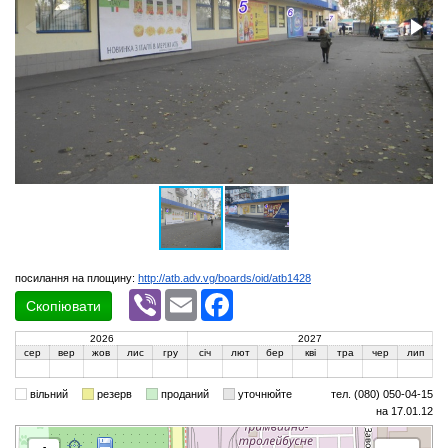
посилання на площину:
http://atb.adv.vg/boards/oid/atb1428
Viber
Email
Facebook
Скопіювати
2026
2027
сер
вер
жов
лис
гру
січ
лют
бер
кві
тра
чер
лип
вільний
резерв
проданий
уточнюйте
тел. (080) 050-04-15
на 17.01.12