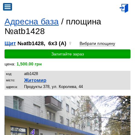
Адресна база
/ площина
№atb1428
Щит
№atb1428, 6x3 (A)
Вибрати площину
Запитайте зараз
цена:
1,500.00 грн
atb1428
код:
Житомир
місто:
Продукты 378, ул. Королева, 44
адреса: