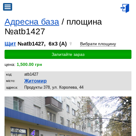
Адресна база
/ площина
№atb1427
Щит
№atb1427, 6x3 (A)
Вибрати площину
Запитайте зараз
цена:
1,500.00 грн
atb1427
код:
Житомир
місто:
Продукты 378, ул. Королева, 44
адреса: