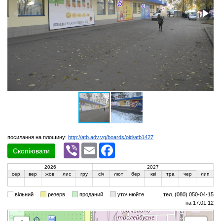
посилання на площину:
http://atb.adv.vg/boards/oid/atb1427
Viber
Email
Facebook
Скопіювати
2026
2027
сер
вер
жов
лис
гру
січ
лют
бер
кві
тра
чер
лип
вільний
резерв
проданий
уточнюйте
тел. (080) 050-04-15
на 17.01.12