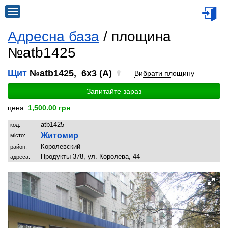
Адресна база
/ площина
№atb1425
Щит
№atb1425, 6x3 (A)
Вибрати площину
Запитайте зараз
цена:
1,500.00 грн
atb1425
код:
Житомир
місто:
Королевский
район:
Продукты 378, ул. Королева, 44
адреса: