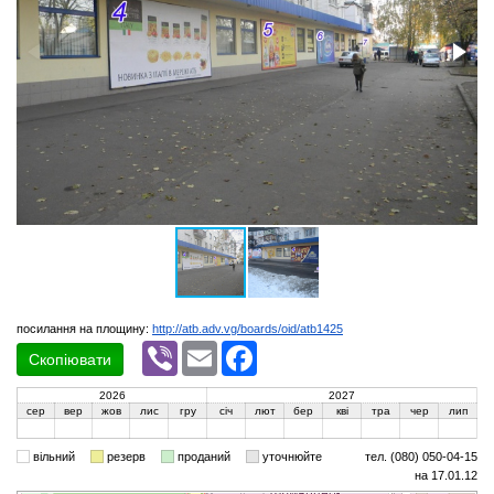
посилання на площину:
http://atb.adv.vg/boards/oid/atb1425
Viber
Email
Facebook
Скопіювати
2026
2027
сер
вер
жов
лис
гру
січ
лют
бер
кві
тра
чер
лип
вільний
резерв
проданий
уточнюйте
тел. (080) 050-04-15
на 17.01.12