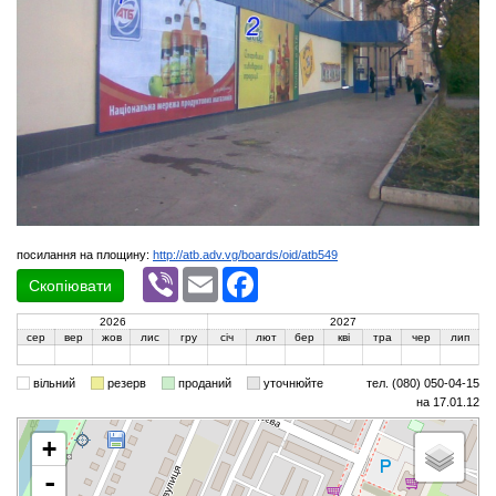
посилання на площину:
http://atb.adv.vg/boards/oid/atb549
Viber
Email
Facebook
Скопіювати
2026
2027
сер
вер
жов
лис
гру
січ
лют
бер
кві
тра
чер
лип
вільний
резерв
проданий
уточнюйте
тел. (080) 050-04-15
на 17.01.12
+
-