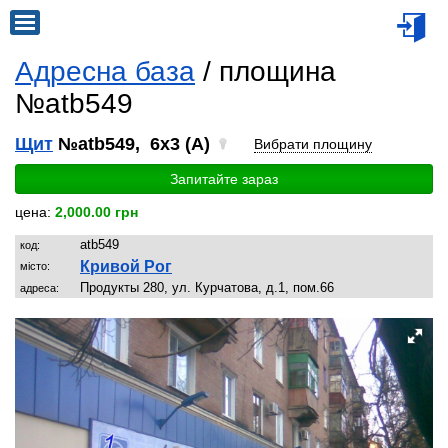
Адресна база
/ площина
№atb549
Щит
№atb549, 6x3 (A)
Вибрати площину
Запитайте зараз
цена:
2,000.00 грн
atb549
код:
Кривой Рог
місто:
Продукты 280, ул. Курчатова, д.1, пом.66
адреса: