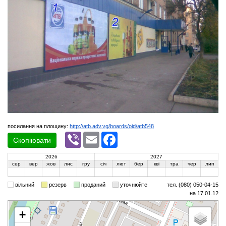
посилання на площину:
http://atb.adv.vg/boards/oid/atb548
Viber
Email
Facebook
Скопіювати
2026
2027
сер
вер
жов
лис
гру
січ
лют
бер
кві
тра
чер
лип
вільний
резерв
проданий
уточнюйте
тел. (080) 050-04-15
на 17.01.12
+