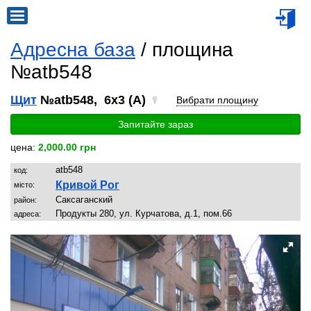
Адресна база
/ площина
№atb548
Щит
№atb548, 6x3 (A)
Вибрати площину
Запитайте зараз
цена:
2,000.00 грн
atb548
код:
Кривой Рог
місто:
Саксаганский
район:
Продукты 280, ул. Курчатова, д.1, пом.66
адреса: