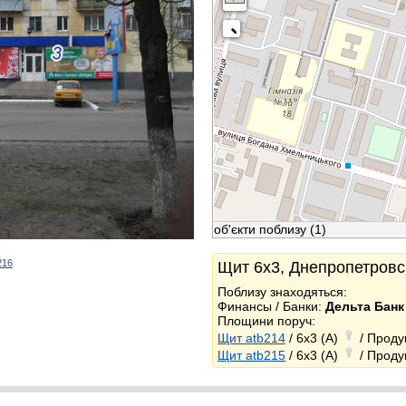
об'єкти поблизу
(1)
216
Щит 6x3, Днепропетровск
k
Поблизу знаходяться:
Финансы / Банки:
Дельта Банк
Площини поруч:
Щит atb214
/ 6x3 (A)
/ Проду
Щит atb215
/ 6x3 (A)
/ Проду