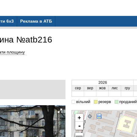
ти 6x3
Реклама в АТБ
ина №atb216
ати площину
2026
сер
вер
жов
лис
гру
вільний
резерв
проданий
+
-