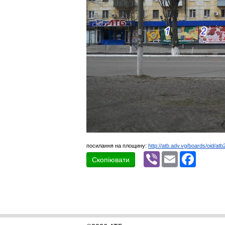
посилання на площину:
http://atb.adv.vg/boards/oid/atb
Viber
Email
Faceboo
Скопіювати