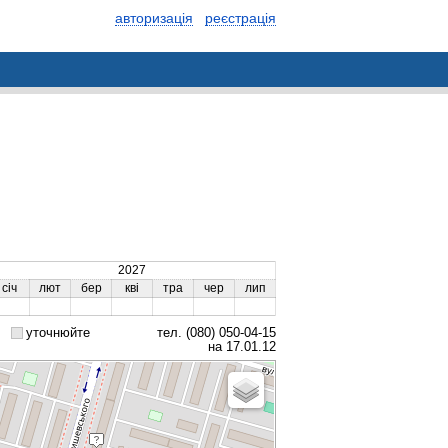
авторизація
реєстрація
2027
січ
лют
бер
кві
тра
чер
лип
уточнюйте
тел. (080) 050-04-15
на 17.01.12