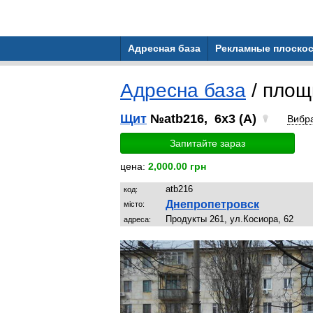
Адресная база
Рекламные плоскос
Адресна база
/ площ
Щит
№atb216, 6x3 (A)
Вибр
Запитайте зараз
цена:
2,000.00 грн
atb216
код:
Днепропетровск
місто:
Продукты 261, ул.Косиора, 62
адреса: