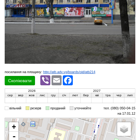
посилання на площину:
http://atb.adv.vg/boards/oid/atb214
Viber
Email
Facebook
Скопіювати
2026
2027
сер
вер
жов
лис
гру
січ
лют
бер
кві
тра
чер
лип
вільний
резерв
проданий
уточнюйте
тел. (080) 050-04-15
на 17.01.12
+
-