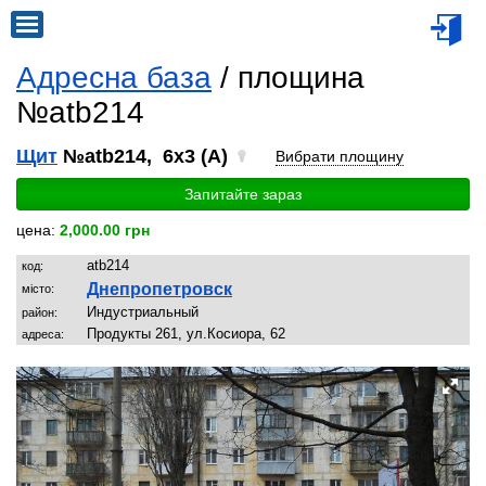
Адресна база
/ площина
№atb214
Щит
№atb214, 6x3 (A)
Вибрати площину
Запитайте зараз
цена:
2,000.00 грн
atb214
код:
Днепропетровск
місто:
Индустриальный
район:
Продукты 261, ул.Косиора, 62
адреса: