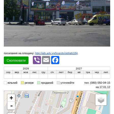
посилання на площину:
http://atb.adv.vg/boards/oid/atb184
Viber
Email
Facebook
Скопіювати
2026
2027
сер
вер
жов
лис
гру
січ
лют
бер
кві
тра
чер
лип
вільний
резерв
проданий
уточнюйте
тел. (080) 050-04-15
на 17.01.12
+
-