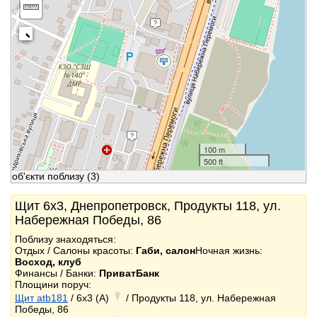
100 m
500 ft
об'єкти поблизу
(3)
Щит 6x3, Днепропетровск, Продукты 118, ул.
Набережная Победы, 86
Поблизу знаходяться:
Отдых / Салоны красоты:
Габи, салон
Ночная жизнь:
Восход, клуб
Финансы / Банки:
ПриватБанк
Площини поруч:
Щит atb181
/ 6x3 (A)
/ Продукты 118, ул. Набережная
Победы, 86