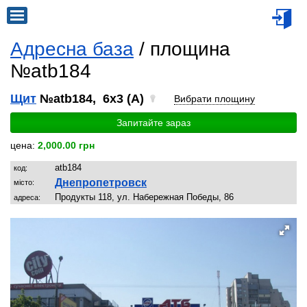
Адресна база
/ площина
№atb184
Щит
№atb184, 6x3 (A)
Вибрати площину
Запитайте зараз
цена:
2,000.00 грн
atb184
код:
Днепропетровск
місто:
Продукты 118, ул. Набережная Победы, 86
адреса: