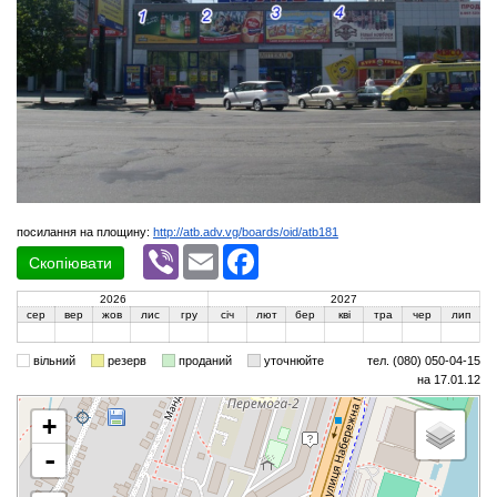
посилання на площину:
http://atb.adv.vg/boards/oid/atb181
Viber
Email
Facebook
Скопіювати
2026
2027
сер
вер
жов
лис
гру
січ
лют
бер
кві
тра
чер
лип
вільний
резерв
проданий
уточнюйте
тел. (080) 050-04-15
на 17.01.12
+
-