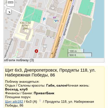
100 m
500 ft
об'єкти поблизу
(3)
Щит 6x3, Днепропетровск, Продукты 118, ул.
Набережная Победы, 86
Поблизу знаходяться:
Отдых / Салоны красоты:
Габи, салон
Ночная жизнь:
Восход, клуб
Финансы / Банки:
ПриватБанк
Площини поруч:
Щит atb182
/ 6x3 (A)
/ Продукты 118, ул. Набережная
Победы, 86