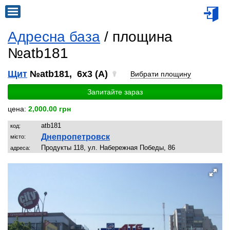
Адресна база
/ площина
№atb181
Щит
№atb181, 6x3 (A)
Вибрати площину
Запитайте зараз
цена:
2,000.00 грн
atb181
код:
Днепропетровск
місто:
Продукты 118, ул. Набережная Победы, 86
адреса: