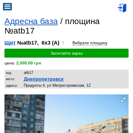
Адресна база
/ площина
№atb17
Щит
№atb17, 6x3 (A)
Вибрати площину
Запитайте зараз
цена:
2,000.00 грн
atb17
код:
Днепропетровск
місто:
Продукты 4, ул Метростроевская, 12
адреса: