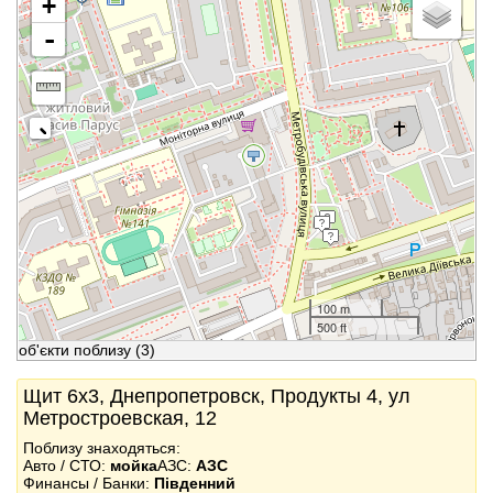
+
-
100 m
500 ft
об'єкти поблизу
(3)
Щит 6x3, Днепропетровск, Продукты 4, ул
Метростроевская, 12
Поблизу знаходяться:
Авто / СТО:
мойка
АЗС:
АЗС
Финансы / Банки:
Південний