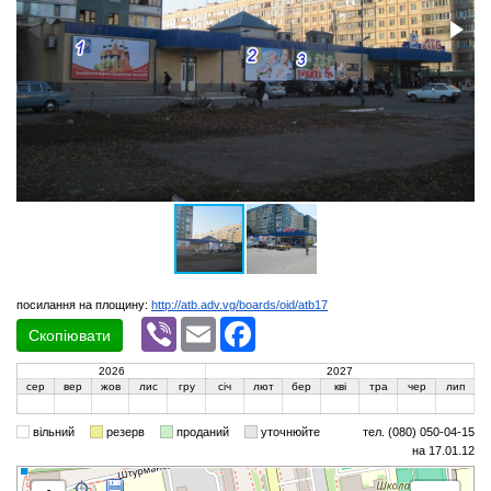
посилання на площину:
http://atb.adv.vg/boards/oid/atb17
Viber
Email
Facebook
Скопіювати
2026
2027
сер
вер
жов
лис
гру
січ
лют
бер
кві
тра
чер
лип
вільний
резерв
проданий
уточнюйте
тел. (080) 050-04-15
на 17.01.12