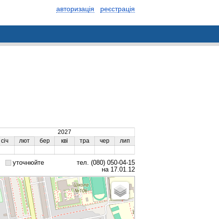
авторизація
реєстрація
2027
січ
лют
бер
кві
тра
чер
лип
уточнюйте
тел. (080) 050-04-15
на 17.01.12