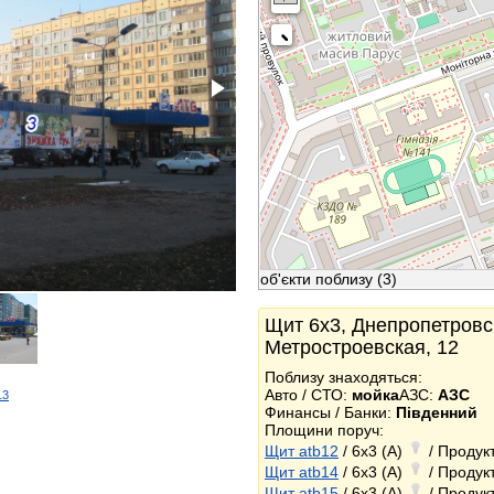
об'єкти поблизу
(3)
Щит 6x3, Днепропетровск
Метростроевская, 12
Поблизу знаходяться:
Авто / СТО:
мойка
АЗС:
АЗС
13
Финансы / Банки:
Південний
k
Площини поруч:
Щит atb12
/ 6x3 (A)
/ Продук
Щит atb14
/ 6x3 (A)
/ Продук
Щит atb15
/ 6x3 (A)
/ Продук