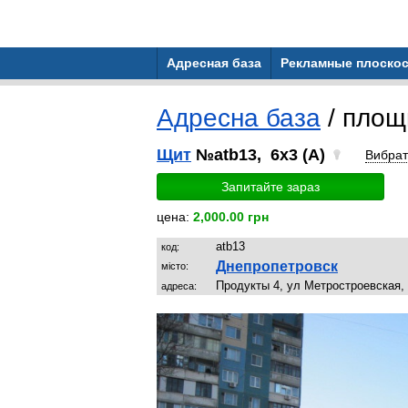
Адресная база
Рекламные плоскос
Адресна база
/ площ
Щит
№atb13, 6x3 (A)
Вибра
Запитайте зараз
цена:
2,000.00 грн
atb13
код:
Днепропетровск
місто:
Продукты 4, ул Метростроевская,
адреса: