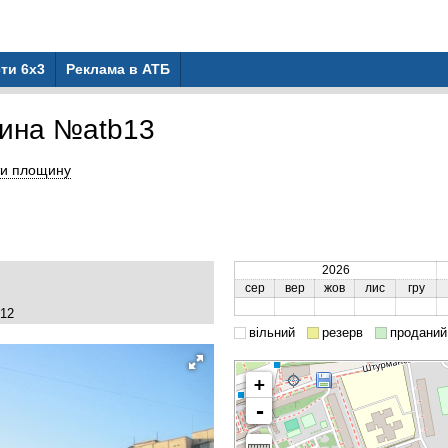
ти 6x3
Реклама в АТБ
ина №atb13
ти площину
2026
сер
вер
жов
лис
гру
 12
вільний
резерв
проданий
+
-