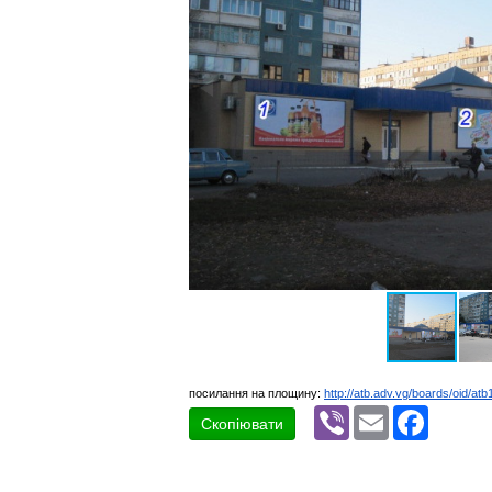
посилання на площину:
http://atb.adv.vg/boards/oid/atb
Viber
Email
Faceboo
Скопіювати