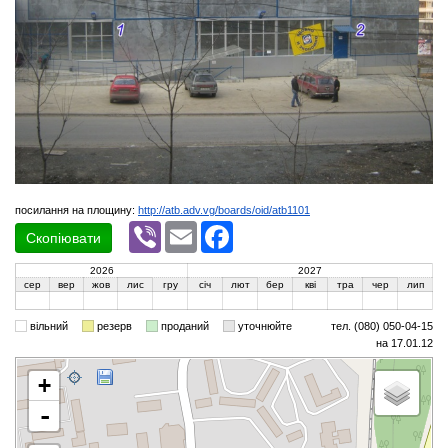
посилання на площину:
http://atb.adv.vg/boards/oid/atb1101
Viber
Email
Facebook
Скопіювати
2026
2027
сер
вер
жов
лис
гру
січ
лют
бер
кві
тра
чер
лип
вільний
резерв
проданий
уточнюйте
тел. (080) 050-04-15
на 17.01.12
+
-