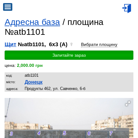
Адресна база
/ площина
№atb1101
Щит
№atb1101, 6x3 (A)
Вибрати площину
Запитайте зараз
цена:
2,000.00 грн
atb1101
код:
Донецк
місто:
Продукты 462, ул. Савченко, 6-б
адреса: