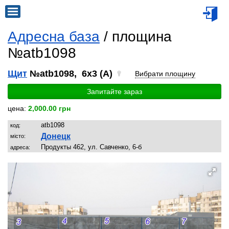
Адресна база
/ площина
№atb1098
Щит
№atb1098, 6x3 (A)
Вибрати площину
Запитайте зараз
цена:
2,000.00 грн
atb1098
код:
Донецк
місто:
Продукты 462, ул. Савченко, 6-б
адреса: