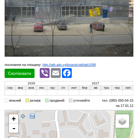
посилання на площину:
http://atb.adv.vg/boards/oid/atb1098
Viber
Email
Facebook
Скопіювати
2026
2027
сер
вер
жов
лис
гру
січ
лют
бер
кві
тра
чер
лип
вільний
резерв
проданий
уточнюйте
тел. (080) 050-04-15
на 17.01.12
+
-