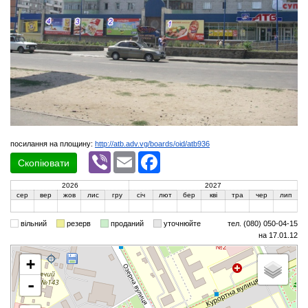
посилання на площину:
http://atb.adv.vg/boards/oid/atb936
Viber
Email
Facebook
Скопіювати
2026
2027
сер
вер
жов
лис
гру
січ
лют
бер
кві
тра
чер
лип
вільний
резерв
проданий
уточнюйте
тел. (080) 050-04-15
на 17.01.12
+
-