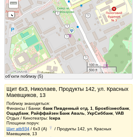
100 m
500 ft
об'єкти поблизу
(5)
Щит 6x3, Николаев, Продукты 142, ул. Красных
Маевщиков, 13
Поблизу знаходяться:
Финансы / Банки:
банк Пивденный отд. 1
,
Брокбізнесбанк
,
Ощадбанк
,
Райффайзен Банк Аваль
,
УкрСиббанк
,
VAB
Отдых / Кинотеатры:
Іскра
Площини поруч:
Щит atb934
/ 6x3 (A)
/ Продукты 142, ул. Красных
Маевщиков, 13