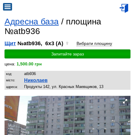
Адресна база
/ площина
№atb936
Щит
№atb936, 6x3 (A)
Вибрати площину
Запитайте зараз
цена:
1,500.00 грн
atb936
код:
Николаев
місто:
Продукты 142, ул. Красных Маевщиков, 13
адреса: