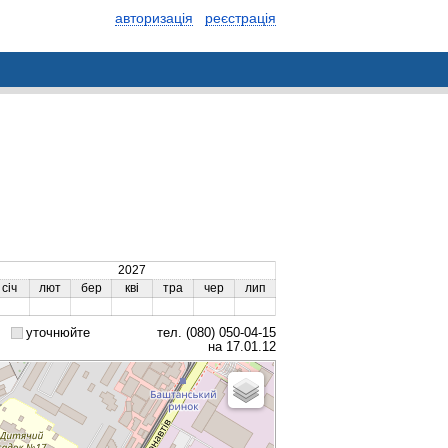
авторизація
реєстрація
2027
січ
лют
бер
кві
тра
чер
лип
уточнюйте
тел. (080) 050-04-15
на 17.01.12