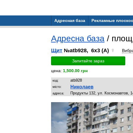
Адресная база
Рекламные плоскос
Адресна база
/ площ
Щит
№atb928, 6x3 (A)
Вибр
Запитайте зараз
цена:
1,500.00 грн
atb928
код:
Николаев
місто:
Продукты 132, ул. Космонавтов, 1
адреса: