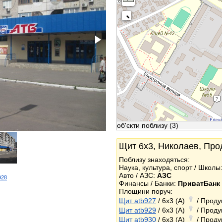
об'єкти поблизу
(3)
Щит 6x3, Николаев, Прод
Поблизу знаходяться:
Наука, культура, спорт / Школы
Авто / АЗС:
АЗС
928
Финансы / Банки:
ПриватБанк
k
Площини поруч:
Щит atb927
/ 6x3 (A)
/ Проду
Щит atb929
/ 6x3 (A)
/ Проду
Щит atb930
/ 6x3 (A)
/ Проду