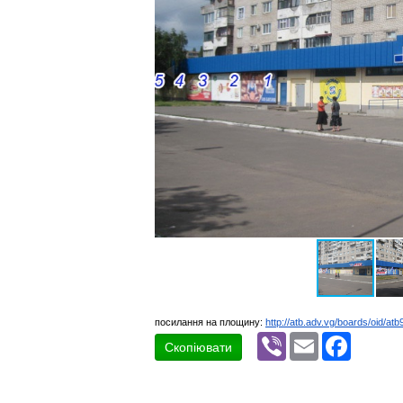
посилання на площину:
http://atb.adv.vg/boards/oid/atb
Viber
Email
Faceboo
Скопіювати