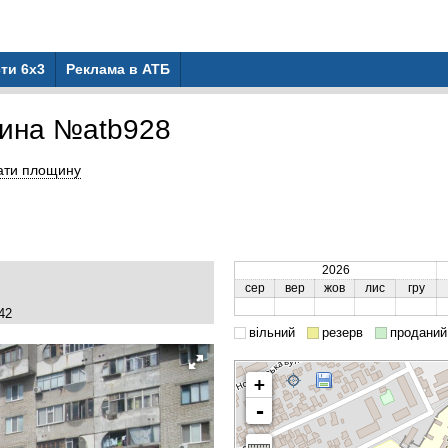
ти 6x3
Реклама в АТБ
ина №atb928
ати площину
2026
сер
вер
жов
лис
гру
42
вільний
резерв
проданий
+
-