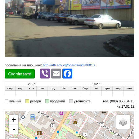
посилання на площину:
http://atb.adv.vg/boards/oid/atb813
Viber
Email
Facebook
Скопіювати
2026
2027
сер
вер
жов
лис
гру
січ
лют
бер
кві
тра
чер
лип
вільний
резерв
проданий
уточнюйте
тел. (080) 050-04-15
на 17.01.12
+
-