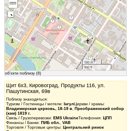
100 m
500 ft
об'єкти поблизу
(8)
Щит 6x3, Кировоград, Продукты 116, ул.
Пашутинская, 69в
Поблизу знаходяться:
Туризм / Гостиницы / мотели:
Інгул
Церкви / храмы:
Владимирская церковь, 18-19 в
,
Преображенский собор
(кам) 1819 г.
Связь / Грузоперевозки:
EMS Ukraine
Телефония:
ЦПП
Финансы / Банки:
ПИБ обл.
,
VAB
Торговля / Торговые центры:
Центральний ринок