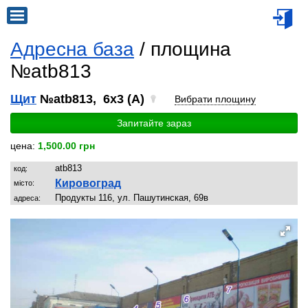
Адресна база
/ площина
№atb813
Щит
№atb813, 6x3 (A)
Вибрати площину
Запитайте зараз
цена:
1,500.00 грн
atb813
код:
Кировоград
місто:
Продукты 116, ул. Пашутинская, 69в
адреса: