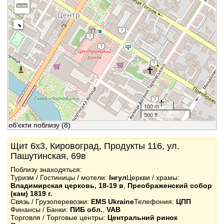
100 m
500 ft
об'єкти поблизу
(8)
Щит 6x3, Кировоград, Продукты 116, ул.
Пашутинская, 69в
Поблизу знаходяться:
Туризм / Гостиницы / мотели:
Інгул
Церкви / храмы:
Владимирская церковь, 18-19 в
,
Преображенский собор
(кам) 1819 г.
Связь / Грузоперевозки:
EMS Ukraine
Телефония:
ЦПП
Финансы / Банки:
ПИБ обл.
,
VAB
Торговля / Торговые центры:
Центральний ринок