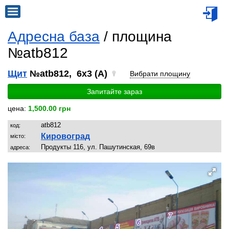
Адресна база
/ площина
№atb812
Щит
№atb812, 6x3 (A)
Вибрати площину
Запитайте зараз
цена:
1,500.00 грн
atb812
код:
Кировоград
місто:
Продукты 116, ул. Пашутинская, 69в
адреса: