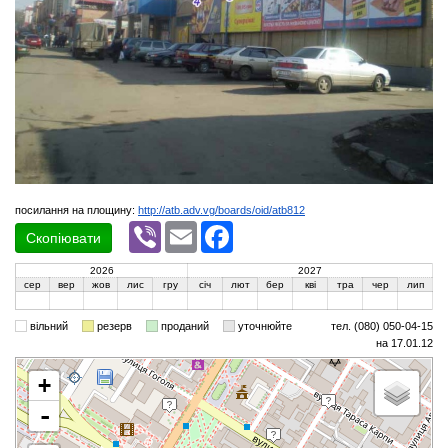
посилання на площину:
http://atb.adv.vg/boards/oid/atb812
Viber
Email
Facebook
Скопіювати
2026
2027
сер
вер
жов
лис
гру
січ
лют
бер
кві
тра
чер
лип
вільний
резерв
проданий
уточнюйте
тел. (080) 050-04-15
на 17.01.12
+
-