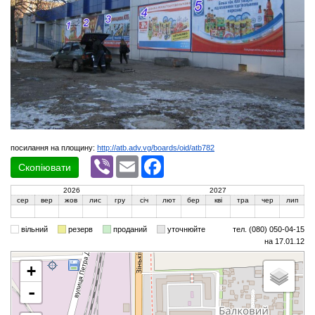
посилання на площину:
http://atb.adv.vg/boards/oid/atb782
Viber
Email
Facebook
Скопіювати
2026
2027
сер
вер
жов
лис
гру
січ
лют
бер
кві
тра
чер
лип
вільний
резерв
проданий
уточнюйте
тел. (080) 050-04-15
на 17.01.12
+
-