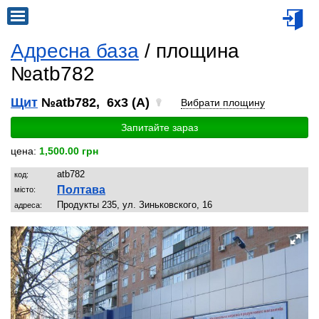
Адресна база
/ площина
№atb782
Щит
№atb782, 6x3 (A)
Вибрати площину
Запитайте зараз
цена:
1,500.00 грн
atb782
код:
Полтава
місто:
Продукты 235, ул. Зиньковского, 16
адреса: