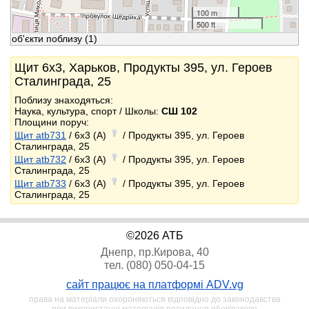
100 m
500 ft
об'єкти поблизу
(1)
Щит 6x3, Харьков, Продукты 395, ул. Героев
Сталинграда, 25
Поблизу знаходяться:
Наука, культура, спорт / Школы:
СШ 102
Площини поруч:
Щит atb731
/ 6x3 (A)
/ Продукты 395, ул. Героев
Сталинграда, 25
Щит atb732
/ 6x3 (A)
/ Продукты 395, ул. Героев
Сталинграда, 25
Щит atb733
/ 6x3 (A)
/ Продукты 395, ул. Героев
Сталинграда, 25
©2026 АТБ
Днепр, пр.Кирова, 40
тел. (080) 050-04-15
сайт працює на платформі ADV.vg
права на матеріали охороняються відповідно до законодавства