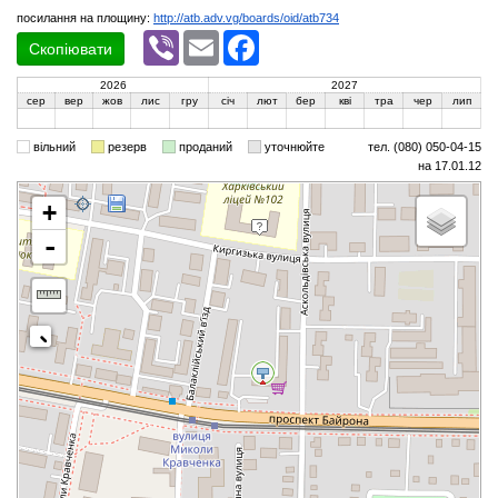
посилання на площину:
http://atb.adv.vg/boards/oid/atb734
Viber
Email
Facebook
Скопіювати
2026
2027
сер
вер
жов
лис
гру
січ
лют
бер
кві
тра
чер
лип
вільний
резерв
проданий
уточнюйте
тел. (080) 050-04-15
на 17.01.12
+
-