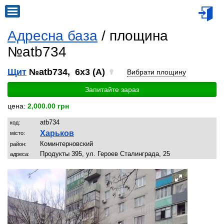
Адресна база
/ площина
№atb734
Щит
№atb734, 6x3 (A)
Вибрати площину
Запитайте зараз
цена:
2,000.00 грн
atb734
код:
Харьков
місто:
Коминтерновский
район:
Продукты 395, ул. Героев Сталинграда, 25
адреса: