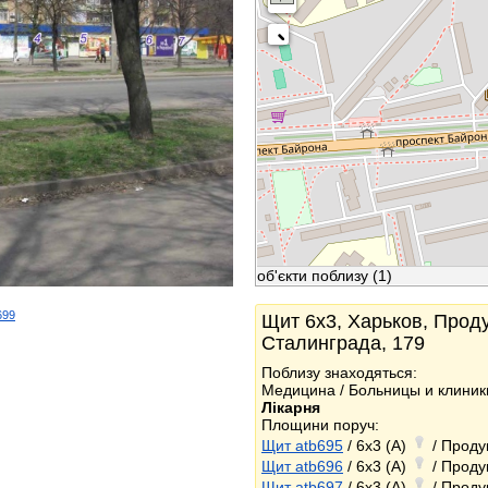
об'єкти поблизу
(1)
699
Щит 6x3, Харьков, Проду
k
Сталинграда, 179
Поблизу знаходяться:
Медицина / Больницы и клиник
Лікарня
Площини поруч:
Щит atb695
/ 6x3 (A)
/ Проду
Щит atb696
/ 6x3 (A)
/ Проду
Щит atb697
/ 6x3 (A)
/ Проду