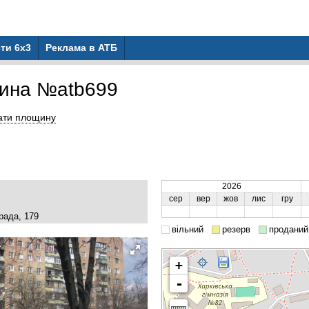
ти 6x3
Реклама в АТБ
ина №atb699
ати площину
2026
сер
вер
жов
лис
гру
рада, 179
вільний
резерв
проданий
+
-