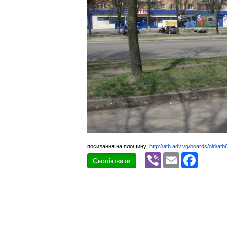
посилання на площину:
http://atb.adv.vg/boards/oid/atb
Viber
Email
Faceboo
Скопіювати