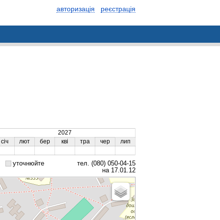
авторизація
реєстрація
2027
січ
лют
бер
кві
тра
чер
лип
уточнюйте
тел. (080) 050-04-15
на 17.01.12