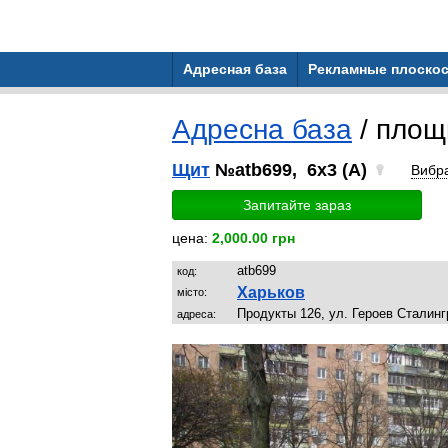
Адресная база
Рекламные плоскос
Адресна база
/ площ
Щит
№atb699, 6x3 (A)
Вибр
Запитайте зараз
цена:
2,000.00 грн
atb699
код:
Харьков
місто:
Продукты 126, ул. Героев Сталинг
адреса: