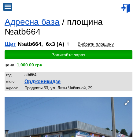
Адресна база
/ площина
№atb664
Щит
№atb664, 6x3 (A)
Вибрати площину
Запитайте зараз
цена:
1,000.00 грн
atb664
код:
Орджоникидзе
місто:
Продукты 53, ул. Лизы Чайкиной, 29
адреса: