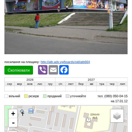
посилання на площину:
http://atb.adv.vg/boards/oid/atb664
Viber
Email
Facebook
Скопіювати
2026
2027
сер
вер
жов
лис
гру
січ
лют
бер
кві
тра
чер
лип
вільний
резерв
проданий
уточнюйте
тел. (080) 050-04-15
на 17.01.12
+
-