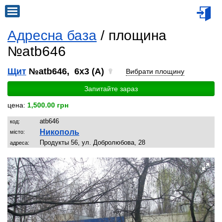
Адресна база
/ площина
№atb646
Щит
№atb646, 6x3 (A)
Вибрати площину
Запитайте зараз
цена:
1,500.00 грн
atb646
код:
Никополь
місто:
Продукты 56, ул. Добролюбова, 28
адреса: