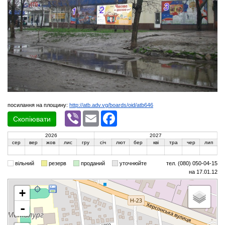
посилання на площину:
http://atb.adv.vg/boards/oid/atb646
Viber
Email
Facebook
Скопіювати
2026
2027
сер
вер
жов
лис
гру
січ
лют
бер
кві
тра
чер
лип
вільний
резерв
проданий
уточнюйте
тел. (080) 050-04-15
на 17.01.12
+
-