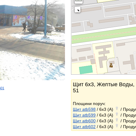
Щит 6x3, Желтые Воды, 
601
51
k
Площини поруч:
Щит atb598
/ 6x3 (A)
/ Проду
Щит atb599
/ 6x3 (A)
/ Проду
Щит atb600
/ 6x3 (A)
/ Проду
Щит atb602
/ 6x3 (A)
/ Проду