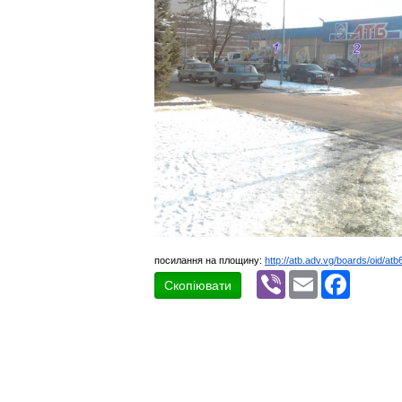
посилання на площину:
http://atb.adv.vg/boards/oid/atb
Viber
Email
Faceboo
Скопіювати