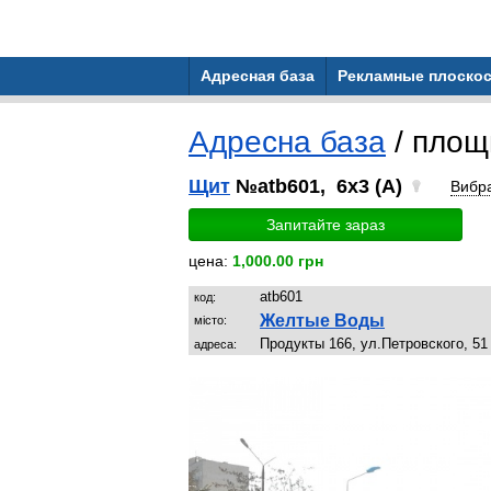
Адресная база
Рекламные плоскос
Адресна база
/ площ
Щит
№atb601, 6x3 (A)
Вибр
Запитайте зараз
цена:
1,000.00 грн
atb601
код:
Желтые Воды
місто:
Продукты 166, ул.Петровского, 51
адреса: