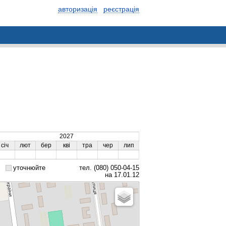
авторизація
реєстрація
2027
січ
лют
бер
кві
тра
чер
лип
уточнюйте
тел. (080) 050-04-15
на 17.01.12