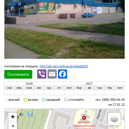
посилання на площину:
http://atb.adv.vg/boards/oid/atb528
Viber
Email
Facebook
Скопіювати
2026
2027
сер
вер
жов
лис
гру
січ
лют
бер
кві
тра
чер
лип
вільний
резерв
проданий
уточнюйте
тел. (080) 050-04-15
на 17.01.12
+
-