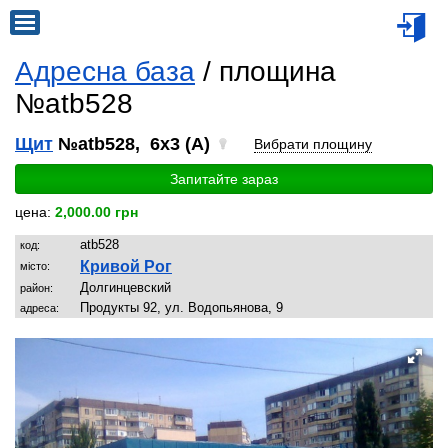
Адресна база
/ площина
№atb528
Щит
№atb528, 6x3 (A)
Вибрати площину
Запитайте зараз
цена:
2,000.00 грн
atb528
код:
Кривой Рог
місто:
Долгинцевский
район:
Продукты 92, ул. Водопьянова, 9
адреса: