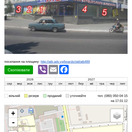
посилання на площину:
http://atb.adv.vg/boards/oid/atb489
Viber
Email
Facebook
Скопіювати
2026
2027
сер
вер
жов
лис
гру
січ
лют
бер
кві
тра
чер
лип
вільний
резерв
проданий
уточнюйте
тел. (080) 050-04-15
на 17.01.12
+
-