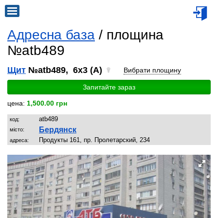
Адресна база
/ площина
№atb489
Щит
№atb489, 6x3 (A)
Вибрати площину
Запитайте зараз
цена:
1,500.00 грн
atb489
код:
Бердянск
місто:
Продукты 161, пр. Пролетарский, 234
адреса: