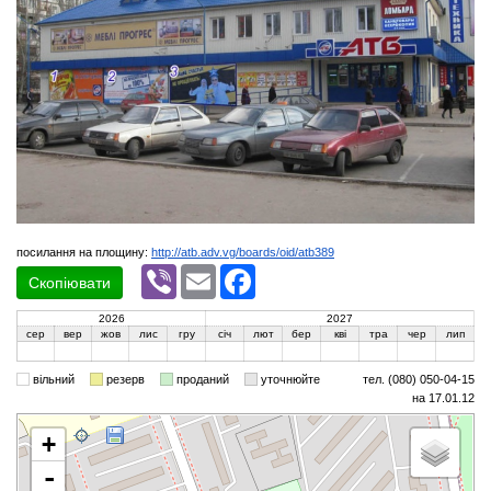
посилання на площину:
http://atb.adv.vg/boards/oid/atb389
Viber
Email
Facebook
Скопіювати
2026
2027
сер
вер
жов
лис
гру
січ
лют
бер
кві
тра
чер
лип
вільний
резерв
проданий
уточнюйте
тел. (080) 050-04-15
на 17.01.12
+
-