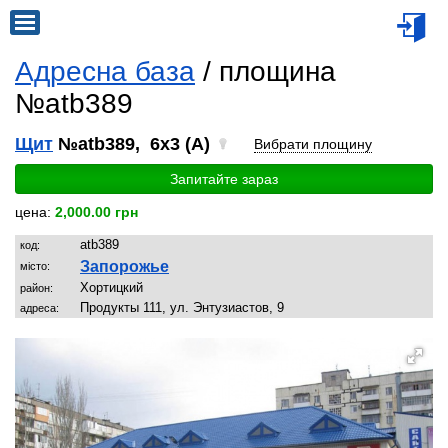
Адресна база
/ площина
№atb389
Щит
№atb389, 6x3 (A)
Вибрати площину
Запитайте зараз
цена:
2,000.00 грн
atb389
код:
Запорожье
місто:
Хортицкий
район:
Продукты 111, ул. Энтузиастов, 9
адреса: