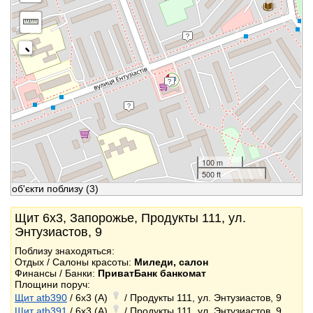
100 m
500 ft
об'єкти поблизу
(3)
Щит 6x3, Запорожье, Продукты 111, ул.
Энтузиастов, 9
Поблизу знаходяться:
Отдых / Салоны красоты:
Миледи, салон
Финансы / Банки:
ПриватБанк банкомат
Площини поруч:
Щит atb390
/ 6x3 (A)
/ Продукты 111, ул. Энтузиастов, 9
Щит atb391
/ 6x3 (A)
/ Продукты 111, ул. Энтузиастов, 9