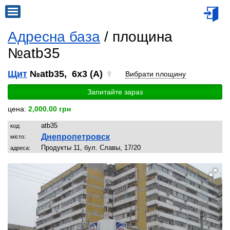
Адресна база
/ площина
№atb35
Щит
№atb35, 6x3 (A)
Вибрати площину
Запитайте зараз
цена:
2,000.00 грн
atb35
код:
Днепропетровск
місто:
Продукты 11, бул. Славы, 17/20
адреса: