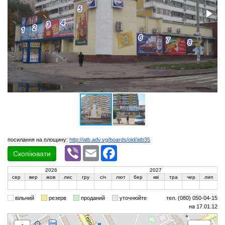
посилання на площину:
http://atb.adv.vg/boards/oid/atb35
Viber
Email
Facebook
Скопіювати
2026
2027
сер
вер
жов
лис
гру
січ
лют
бер
кві
тра
чер
лип
вільний
резерв
проданий
уточнюйте
тел. (080) 050-04-15
на 17.01.12