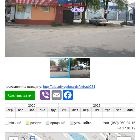
посилання на площину:
http://atb.adv.vg/boards/oid/atb251
Viber
Email
Facebook
Скопіювати
2026
2027
сер
вер
жов
лис
гру
січ
лют
бер
кві
тра
чер
лип
вільний
резерв
проданий
уточнюйте
тел. (080) 050-04-15
на 17.01.12