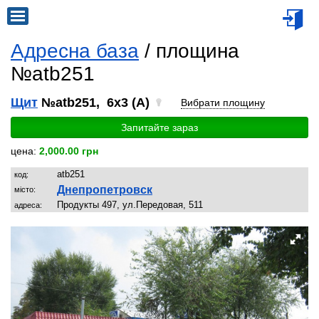
Адресна база
/ площина
№atb251
Щит
№atb251, 6x3 (A)
Вибрати площину
Запитайте зараз
цена:
2,000.00 грн
atb251
код:
Днепропетровск
місто:
Продукты 497, ул.Передовая, 511
адреса: