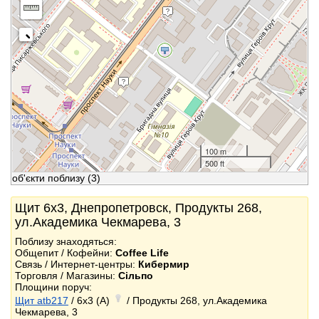
100 m
500 ft
об'єкти поблизу
(3)
Щит 6x3, Днепропетровск, Продукты 268,
ул.Академика Чекмарева, 3
Поблизу знаходяться:
Общепит / Кофейни:
Coffee Life
Связь / Интернет-центры:
Кибермир
Торговля / Магазины:
Сільпо
Площини поруч:
Щит atb217
/ 6x3 (A)
/ Продукты 268, ул.Академика
Чекмарева, 3