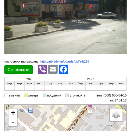
посилання на площину:
http://atb.adv.vg/boards/oid/atb218
Viber
Email
Facebook
Скопіювати
2026
2027
сер
вер
жов
лис
гру
січ
лют
бер
кві
тра
чер
лип
вільний
резерв
проданий
уточнюйте
тел. (080) 050-04-15
на 17.01.12
+
-