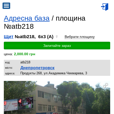
Адресна база
/ площина
№atb218
Щит
№atb218, 6x3 (A)
Вибрати площину
Запитайте зараз
цена:
2,000.00 грн
atb218
код:
Днепропетровск
місто:
Продукты 268, ул.Академика Чекмарева, 3
адреса: