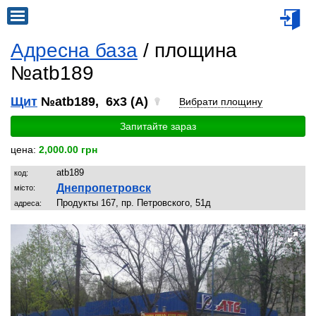
Адресна база
/ площина
№atb189
Щит
№atb189, 6x3 (A)
Вибрати площину
Запитайте зараз
цена:
2,000.00 грн
atb189
код:
Днепропетровск
місто:
Продукты 167, пр. Петровского, 51д
адреса: