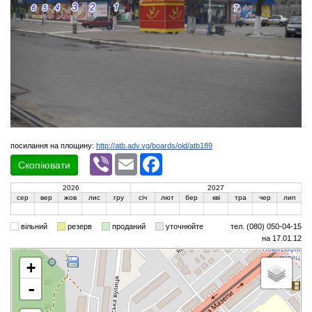
посилання на площину:
http://atb.adv.vg/boards/oid/atb189
Viber
Email
Facebook
Скопіювати
2026
2027
сер
вер
жов
лис
гру
січ
лют
бер
кві
тра
чер
лип
вільний
резерв
проданий
уточнюйте
тел. (080) 050-04-15
на 17.01.12
+
-