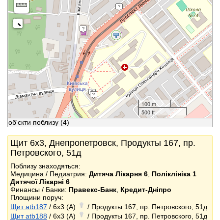
100 m
500 ft
об'єкти поблизу
(4)
Щит 6x3, Днепропетровск, Продукты 167, пр.
Петровского, 51д
Поблизу знаходяться:
Медицина / Педиатрия:
Дитяча Лікарня 6
,
Поліклініка 1
Дитячої Лікарні 6
Финансы / Банки:
Правекс-Банк
,
Кредит-Дніпро
Площини поруч:
Щит atb187
/ 6x3 (A)
/ Продукты 167, пр. Петровского, 51д
Щит atb188
/ 6x3 (A)
/ Продукты 167, пр. Петровского, 51д