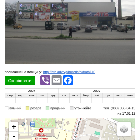
посилання на площину:
http://atb.adv.vg/boards/oid/atb140
Viber
Email
Facebook
Скопіювати
2026
2027
сер
вер
жов
лис
гру
січ
лют
бер
кві
тра
чер
лип
вільний
резерв
проданий
уточнюйте
тел. (080) 050-04-15
на 17.01.12
+
-