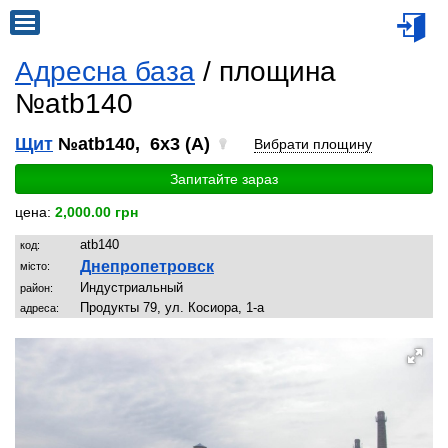
Адресна база
/ площина
№atb140
Щит
№atb140, 6x3 (A)
Вибрати площину
Запитайте зараз
цена:
2,000.00 грн
atb140
код:
Днепропетровск
місто:
Индустриальный
район:
Продукты 79, ул. Косиора, 1-а
адреса: