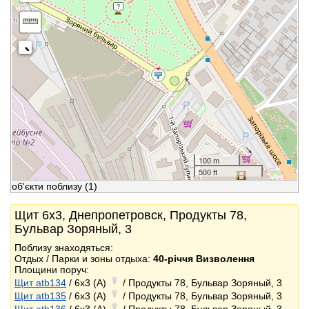
100 m
500 ft
об'єкти поблизу
(1)
Щит 6x3, Днепропетровск, Продукты 78,
Бульвар Зоряный, 3
Поблизу знаходяться:
Отдых / Парки и зоны отдыха:
40-річчя Визволення
Площини поруч:
Щит atb134
/ 6x3 (A)
/ Продукты 78, Бульвар Зоряный, 3
Щит atb135
/ 6x3 (A)
/ Продукты 78, Бульвар Зоряный, 3