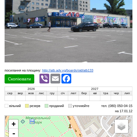
посилання на площину:
http://atb.adv.vg/boards/oid/atb133
Viber
Email
Facebook
Скопіювати
2026
2027
сер
вер
жов
лис
гру
січ
лют
бер
кві
тра
чер
лип
вільний
резерв
проданий
уточнюйте
тел. (080) 050-04-15
на 17.01.12
+
-