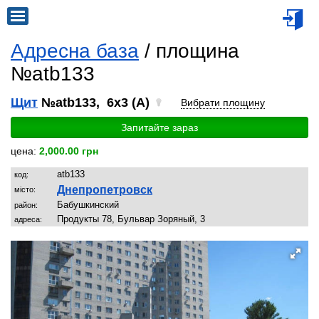
Адресна база
/ площина
№atb133
Щит
№atb133, 6x3 (A)
Вибрати площину
Запитайте зараз
цена:
2,000.00 грн
atb133
код:
Днепропетровск
місто:
Бабушкинский
район:
Продукты 78, Бульвар Зоряный, 3
адреса: