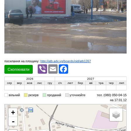
посилання на площину:
http://atb.adv.vg/boards/oid/atb1267
Viber
Email
Facebook
Скопіювати
2026
2027
сер
вер
жов
лис
гру
січ
лют
бер
кві
тра
чер
лип
вільний
резерв
проданий
уточнюйте
тел. (080) 050-04-15
на 17.01.12
+
-