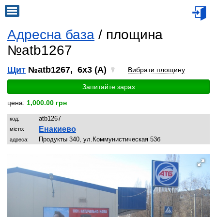
Адресна база
/ площина
№atb1267
Щит
№atb1267, 6x3 (A)
Вибрати площину
Запитайте зараз
цена:
1,000.00 грн
atb1267
код:
Енакиево
місто:
Продукты 340, ул.Коммунистическая 53б
адреса: