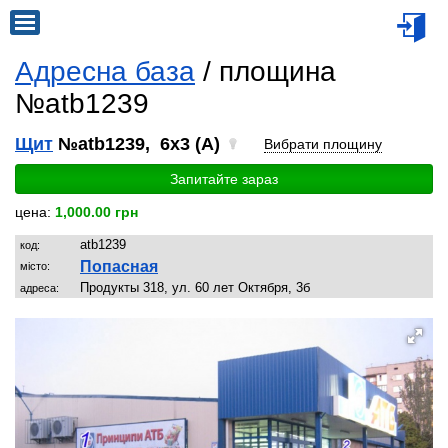
Адресна база
/ площина
№atb1239
Щит
№atb1239, 6x3 (A)
Вибрати площину
Запитайте зараз
цена:
1,000.00 грн
atb1239
код:
Попасная
місто:
Продукты 318, ул. 60 лет Октября, 3б
адреса: