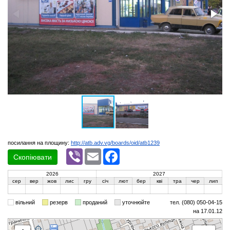
посилання на площину:
http://atb.adv.vg/boards/oid/atb1239
Viber
Email
Facebook
Скопіювати
2026
2027
сер
вер
жов
лис
гру
січ
лют
бер
кві
тра
чер
лип
вільний
резерв
проданий
уточнюйте
тел. (080) 050-04-15
на 17.01.12