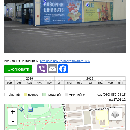
посилання на площину:
http://atb.adv.vg/boards/oid/atb1186
Viber
Email
Facebook
Скопіювати
2026
2027
сер
вер
жов
лис
гру
січ
лют
бер
кві
тра
чер
лип
вільний
резерв
проданий
уточнюйте
тел. (080) 050-04-15
на 17.01.12
+
-