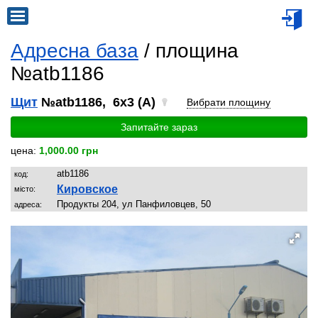
Адресна база
/ площина
№atb1186
Щит
№atb1186, 6x3 (A)
Вибрати площину
Запитайте зараз
цена:
1,000.00 грн
atb1186
код:
Кировское
місто:
Продукты 204, ул Панфиловцев, 50
адреса: