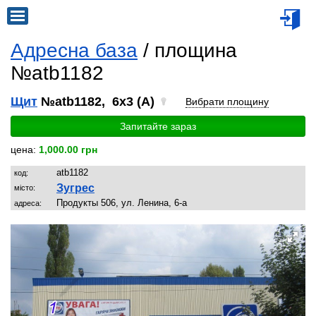
Адресна база
/ площина
№atb1182
Щит
№atb1182, 6x3 (A)
Вибрати площину
Запитайте зараз
цена:
1,000.00 грн
atb1182
код:
Зугрес
місто:
Продукты 506, ул. Ленина, 6-а
адреса: