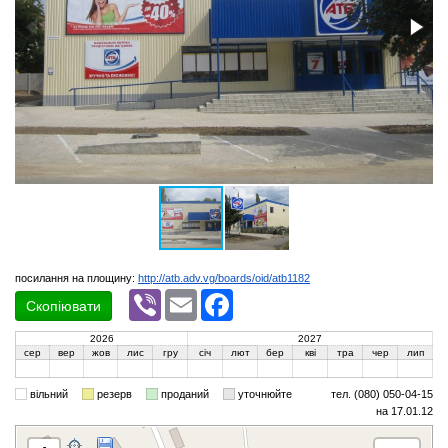
посилання на площину:
http://atb.adv.vg/boards/oid/atb1182
Viber
Email
Facebook
Скопіювати
2026
2027
сер
вер
жов
лис
гру
січ
лют
бер
кві
тра
чер
лип
вільний
резерв
проданий
уточнюйте
тел. (080) 050-04-15
на 17.01.12