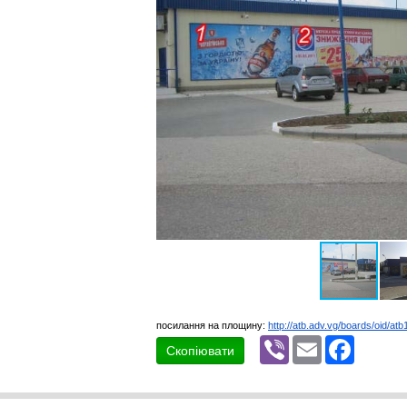
посилання на площину:
http://atb.adv.vg/boards/oid/at
Viber
Email
Faceboo
Скопіювати