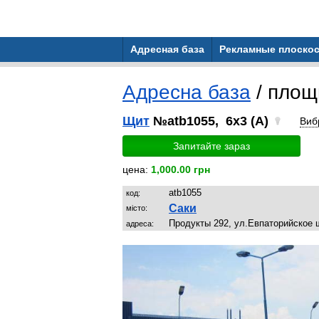
Адресная база
Рекламные плоскос
Адресна база
/ площ
Щит
№atb1055, 6x3 (A)
Виб
Запитайте зараз
цена:
1,000.00 грн
atb1055
код:
Саки
місто:
Продукты 292, ул.Евпаторийское 
адреса: