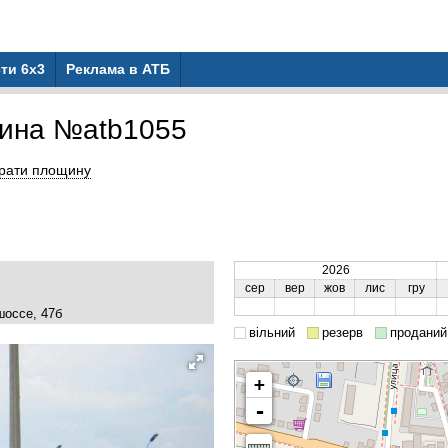
ти 6x3
Реклама в АТБ
ина №atb1055
рати площину
2026
сер
вер
жов
лис
гру
шоссе, 47б
вільний
резерв
проданий
+
-