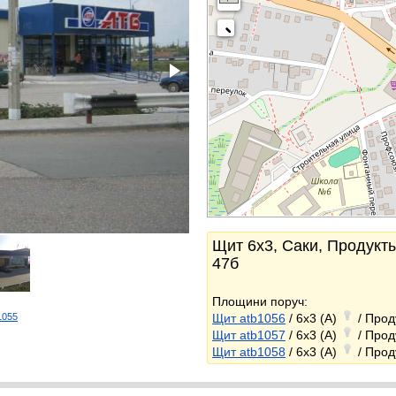
Щит 6x3, Саки, Продукт
47б
Площини поруч:
b1055
Щит atb1056
/ 6x3 (A)
/ Прод
k
Щит atb1057
/ 6x3 (A)
/ Прод
Щит atb1058
/ 6x3 (A)
/ Прод