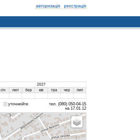
авторизація
реєстрація
2027
січ
лют
бер
кві
тра
чер
лип
уточнюйте
тел. (080) 050-04-15
на 17.01.12