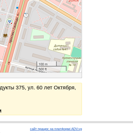
100 m
500 ft
дукты 375, ул. 60 лет Октября,
М
сайт працює на платформі ADV.vg