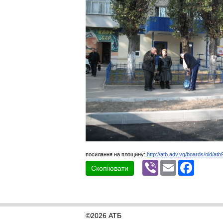
посилання на площину:
http://atb.adv.vg/boards/oid/atb
Viber
Email
Faceboo
Скопіювати
©2026 АТБ