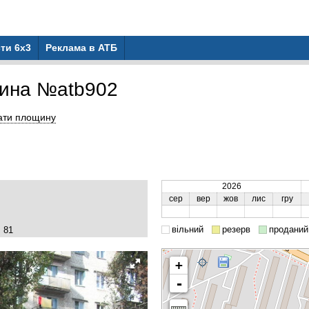
ти 6x3
Реклама в АТБ
ина №atb902
ати площину
2026
сер
вер
жов
лис
гру
вільний
резерв
проданий
 81
+
-