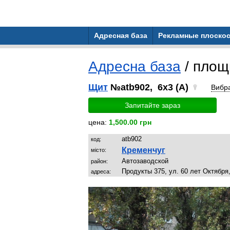
Адресная база
Рекламные плоскос
Адресна база
/ площ
Щит
№atb902, 6x3 (A)
Вибр
Запитайте зараз
цена:
1,500.00 грн
atb902
код:
Кременчуг
місто:
Автозаводской
район:
Продукты 375, ул. 60 лет Октября,
адреса: