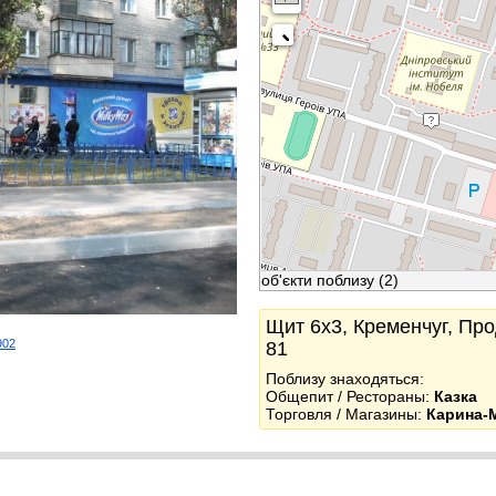
об'єкти поблизу
(2)
Щит 6x3, Кременчуг, Про
902
81
k
Поблизу знаходяться:
Общепит / Рестораны:
Казка
Торговля / Магазины:
Карина-