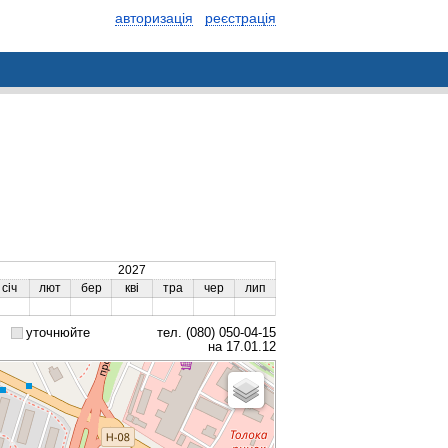
авторизація
реєстрація
2027
січ
лют
бер
кві
тра
чер
лип
уточнюйте
тел. (080) 050-04-15
на 17.01.12