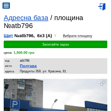
Адресна база
/ площина
№atb796
Щит
№atb796, 6x3 (A)
Вибрати площину
Запитайте зараз
цена:
1,500.00 грн
atb796
код:
Полтава
місто:
Продукты 359, ул. Красина, 81
адреса: