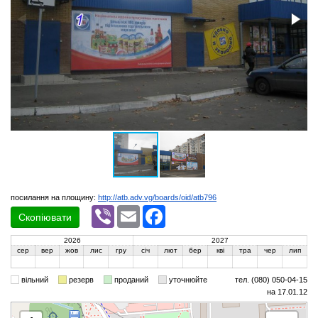
посилання на площину:
http://atb.adv.vg/boards/oid/atb796
Viber
Email
Facebook
Скопіювати
2026
2027
сер
вер
жов
лис
гру
січ
лют
бер
кві
тра
чер
лип
вільний
резерв
проданий
уточнюйте
тел. (080) 050-04-15
на 17.01.12