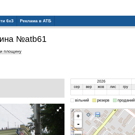
ти 6x3
Реклама в АТБ
ина №atb61
ти площину
2026
сер
вер
жов
лис
гру
вільний
резерв
проданий
+
-