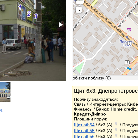
об'єкти поблизу
(6)
Щит 6x3, Днепропетровск
Поблизу знаходяться:
Связь / Интернет-центры:
Киб
Финансы / Банки:
Home credit
61
Кредит-Дніпро
k
Площини поруч:
Щит atb54
/ 6x3 (A)
/ Продукт
Щит atb55
/ 6x3 (A)
/ Продукт
Щит atb56
/ 6x3 (A)
/ Продукт