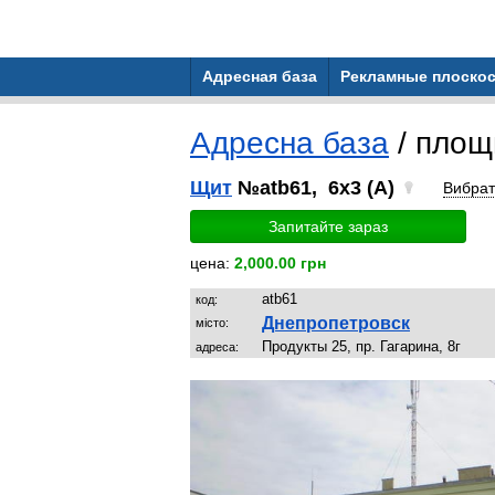
Адресная база
Рекламные плоскос
Адресна база
/ площ
Щит
№atb61, 6x3 (A)
Вибра
Запитайте зараз
цена:
2,000.00 грн
atb61
код:
Днепропетровск
місто:
Продукты 25, пр. Гагарина, 8г
адреса: