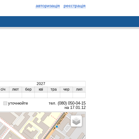
авторизація
реєстрація
2027
січ
лют
бер
кві
тра
чер
лип
уточнюйте
тел. (080) 050-04-15
на 17.01.12