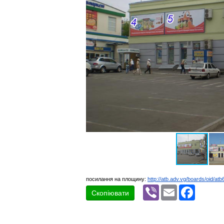
посилання на площину:
http://atb.adv.vg/boards/oid/atb
Viber
Email
Faceboo
Скопіювати