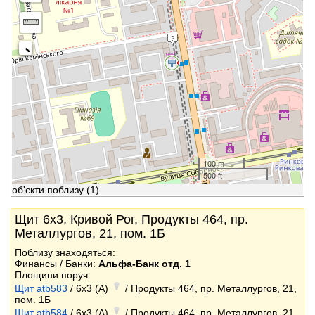
100 m
500 ft
об'єкти поблизу
(1)
Щит 6x3, Кривой Рог, Продукты 464, пр.
Металлургов, 21, пом. 1Б
Поблизу знаходяться:
Финансы / Банки:
Альфа-Банк отд. 1
Площини поруч:
Щит atb583
/ 6x3 (A)
/ Продукты 464, пр. Металлургов, 21,
пом. 1Б
Щит atb584
/ 6x3 (A)
/ Продукты 464, пр. Металлургов, 21,