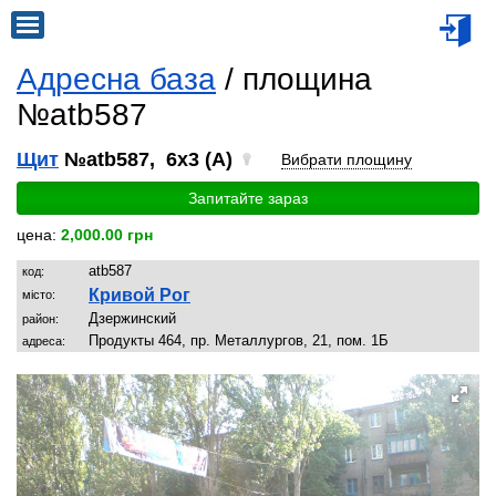
Адресна база
/ площина
№atb587
Щит
№atb587, 6x3 (A)
Вибрати площину
Запитайте зараз
цена:
2,000.00 грн
atb587
код:
Кривой Рог
місто:
Дзержинский
район:
Продукты 464, пр. Металлургов, 21, пом. 1Б
адреса: