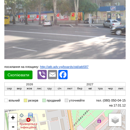
посилання на площину:
http://atb.adv.vg/boards/oid/atb587
Viber
Email
Facebook
Скопіювати
2026
2027
сер
вер
жов
лис
гру
січ
лют
бер
кві
тра
чер
лип
вільний
резерв
проданий
уточнюйте
тел. (080) 050-04-15
на 17.01.12
+
-