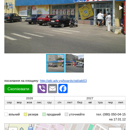
посилання на площину:
http://atb.adv.vg/boards/oid/atb53
Viber
Email
Facebook
Скопіювати
2026
2027
сер
вер
жов
лис
гру
січ
лют
бер
кві
тра
чер
лип
вільний
резерв
проданий
уточнюйте
тел. (080) 050-04-15
на 17.01.12