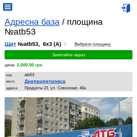
Адресна база
/ площина
№atb53
Щит
№atb53, 6x3 (A)
Вибрати площину
Запитайте зараз
цена:
2,000.00 грн
atb53
код:
Днепропетровск
місто:
Продукты 23, ул. Совхозная, 46а
адреса: