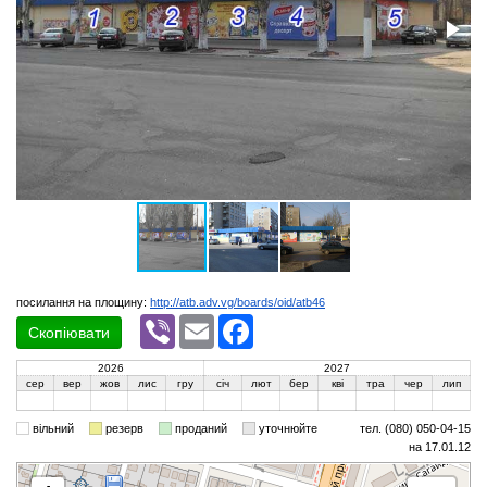
посилання на площину:
http://atb.adv.vg/boards/oid/atb46
Viber
Email
Facebook
Скопіювати
2026
2027
сер
вер
жов
лис
гру
січ
лют
бер
кві
тра
чер
лип
вільний
резерв
проданий
уточнюйте
тел. (080) 050-04-15
на 17.01.12