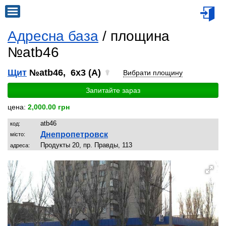
Адресна база
/ площина
№atb46
Щит
№atb46, 6x3 (A)
Вибрати площину
Запитайте зараз
цена:
2,000.00 грн
atb46
код:
Днепропетровск
місто:
Продукты 20, пр. Правды, 113
адреса: