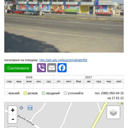
посилання на площину:
http://atb.adv.vg/boards/oid/atb459
Viber
Email
Facebook
Скопіювати
2026
2027
сер
вер
жов
лис
гру
січ
лют
бер
кві
тра
чер
лип
вільний
резерв
проданий
уточнюйте
тел. (080) 050-04-15
на 17.01.12
+
-