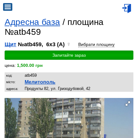
Адресна база
/ площина
№atb459
Щит
№atb459, 6x3 (A)
Вибрати площину
Запитайте зараз
цена:
1,500.00 грн
atb459
код:
Мелитополь
місто:
Продукты 82, ул. Гризодубовой, 42
адреса: