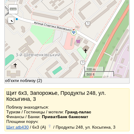
100 m
500 ft
об'єкти поблизу
(2)
Щит 6x3, Запорожье, Продукты 248, ул.
Косыгина, 3
Поблизу знаходяться:
Туризм / Гостиницы / мотели:
Гранд-палас
Финансы / Банки:
ПриватБанк банкомат
Площини поруч:
Щит atb430
/ 6x3 (A)
/ Продукты 248, ул. Косыгина, 3