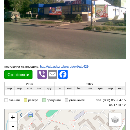
посилання на площину:
http://atb.adv.vg/boards/oid/atb429
Viber
Email
Facebook
Скопіювати
2026
2027
сер
вер
жов
лис
гру
січ
лют
бер
кві
тра
чер
лип
вільний
резерв
проданий
уточнюйте
тел. (080) 050-04-15
на 17.01.12
+
-