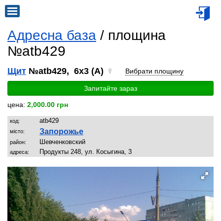
Адресна база
/ площина
№atb429
Щит
№atb429, 6x3 (A)
Вибрати площину
Запитайте зараз
цена:
2,000.00 грн
atb429
код:
Запорожье
місто:
Шевченковский
район:
Продукты 248, ул. Косыгина, 3
адреса: