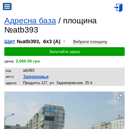
Адресна база
/ площина
№atb393
Щит
№atb393, 6x3 (A)
Вибрати площину
Запитайте зараз
цена:
2,000.00 грн
atb393
код:
Запорожье
місто:
Продукты 127, ул. Заднепровская, 25 б
адреса: