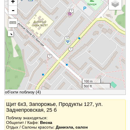
+
-
100 m
500 ft
об'єкти поблизу
(4)
Щит 6x3, Запорожье, Продукты 127, ул.
Заднепровская, 25 б
Поблизу знаходяться:
Общепит / Кафе:
Весна
Отдых / Салоны красоты:
Даниэла, салон