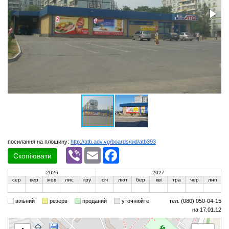
посилання на площину:
http://atb.adv.vg/boards/oid/atb393
Viber
Email
Facebook
Скопіювати
2026
2027
сер
вер
жов
лис
гру
січ
лют
бер
кві
тра
чер
лип
вільний
резерв
проданий
уточнюйте
тел. (080) 050-04-15
на 17.01.12