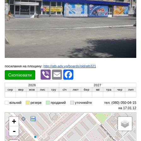
посилання на площину:
http://atb.adv.vg/boards/oid/atb321
Viber
Email
Facebook
Скопіювати
2026
2027
сер
вер
жов
лис
гру
січ
лют
бер
кві
тра
чер
лип
вільний
резерв
проданий
уточнюйте
тел. (080) 050-04-15
на 17.01.12
+
-