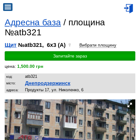
Адресна база
/ площина
№atb321
Щит
№atb321, 6x3 (A)
Вибрати площину
Запитайте зараз
цена:
1,500.00 грн
atb321
код:
Днепродзержинск
місто:
Продукты 17, ул. Николенко, 6
адреса: