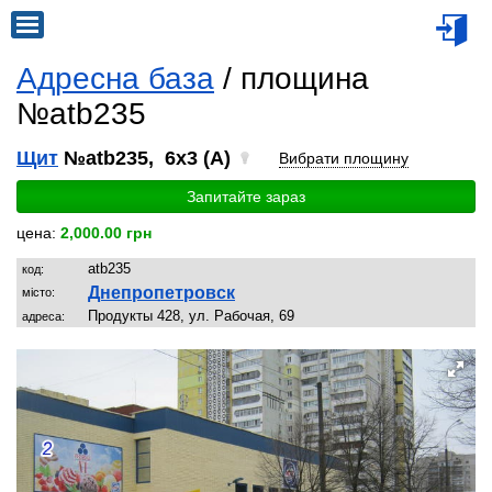
Адресна база
/ площина
№atb235
Щит
№atb235, 6x3 (A)
Вибрати площину
Запитайте зараз
цена:
2,000.00 грн
atb235
код:
Днепропетровск
місто:
Продукты 428, ул. Рабочая, 69
адреса: