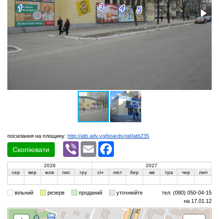
посилання на площину:
http://atb.adv.vg/boards/oid/atb235
Viber
Email
Facebook
Скопіювати
2026
2027
сер
вер
жов
лис
гру
січ
лют
бер
кві
тра
чер
лип
вільний
резерв
проданий
уточнюйте
тел. (080) 050-04-15
на 17.01.12