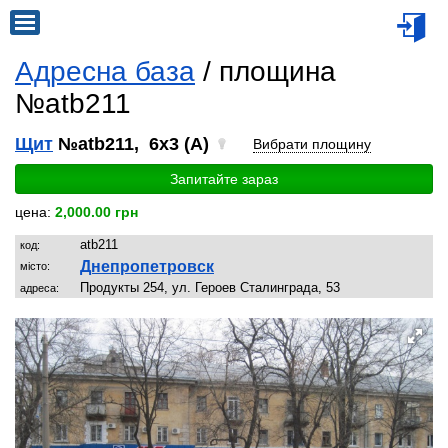
Адресна база
/ площина
№atb211
Щит
№atb211, 6x3 (A)
Вибрати площину
Запитайте зараз
цена:
2,000.00 грн
atb211
код:
Днепропетровск
місто:
Продукты 254, ул. Героев Сталинграда, 53
адреса: