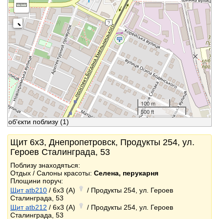
100 m
500 ft
об'єкти поблизу
(1)
Щит 6x3, Днепропетровск, Продукты 254, ул.
Героев Сталинграда, 53
Поблизу знаходяться:
Отдых / Салоны красоты:
Селена, перукарня
Площини поруч:
Щит atb210
/ 6x3 (A)
/ Продукты 254, ул. Героев
Сталинграда, 53
Щит atb212
/ 6x3 (A)
/ Продукты 254, ул. Героев
Сталинграда, 53