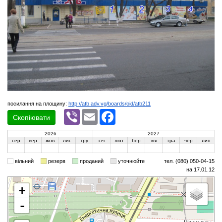
посилання на площину:
http://atb.adv.vg/boards/oid/atb211
Viber
Email
Facebook
Скопіювати
2026
2027
сер
вер
жов
лис
гру
січ
лют
бер
кві
тра
чер
лип
вільний
резерв
проданий
уточнюйте
тел. (080) 050-04-15
на 17.01.12
+
-