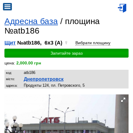
Адресна база
/ площина
№atb186
Щит
№atb186, 6x3 (A)
Вибрати площину
Запитайте зараз
цена:
2,000.00 грн
atb186
код:
Днепропетровск
місто:
Продукты 124, пл. Петровского, 5
адреса: