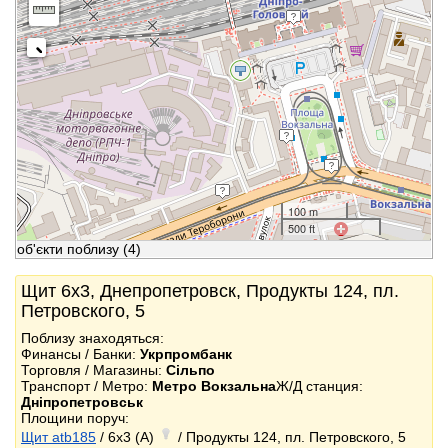
100 m
500 ft
об'єкти поблизу
(4)
Щит 6x3, Днепропетровск, Продукты 124, пл.
Петровского, 5
Поблизу знаходяться:
Финансы / Банки:
Укрпромбанк
Торговля / Магазины:
Сільпо
Транспорт / Метро:
Метро Вокзальна
Ж/Д станция:
Дніпропетровськ
Площини поруч:
Щит atb185
/ 6x3 (A)
/ Продукты 124, пл. Петровского, 5