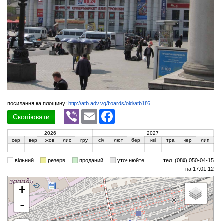
посилання на площину:
http://atb.adv.vg/boards/oid/atb186
Viber
Email
Facebook
Скопіювати
2026
2027
сер
вер
жов
лис
гру
січ
лют
бер
кві
тра
чер
лип
вільний
резерв
проданий
уточнюйте
тел. (080) 050-04-15
на 17.01.12
+
-